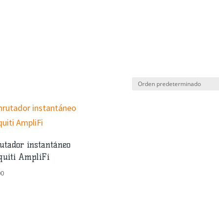
 CARITO
POLÍTICA DE PRIVACIDAD
TÉRMINOS Y 
utador instantáneo
quiti AmpliFi
00